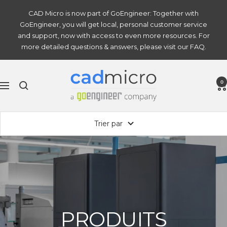
Passer
CAD Micro is now part of GoEngineer: Together with
au
GoEngineer, you will get local, personal customer service
contenu
and support, now with access to even more resources. For
more detailed questions & answers, please visit our FAQ.
CAD
0
Navigation
MicroSolutions
Inc.
Trier par
PRODUITS